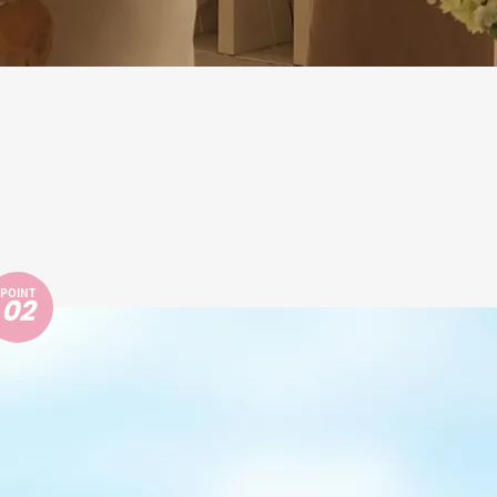
POINT
02