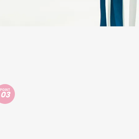
POINT
03