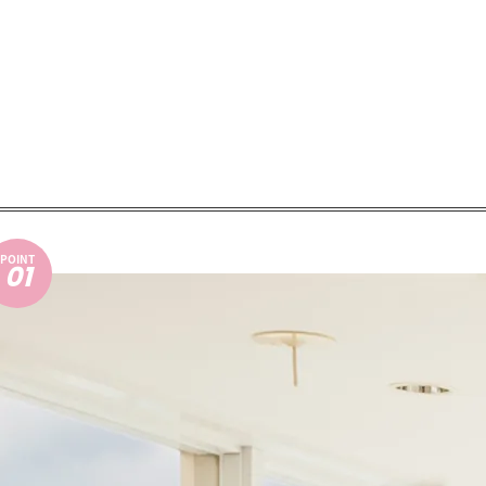
POINT
01